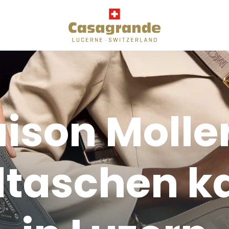
ison Molle
taschen k